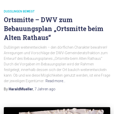
DUSSLINGEN BEWEGT
Ortsmitte – DWV zum
Bebauungsplan „Ortsmitte beim
Alten Rathaus“
Dußlingen weiterentwickeln – den dörflichen Charakter bewahren!
Anregungen und Vorschläge der DWV-Gemeinderatsfraktion zum
Entwurf des Bebauungsplanes „Ortsmitte beim Alten Rathaus“
Durch die Vorgaben im Bebauungsplan wird der Rahmen
festgelegt, innerhalb dessen sich der Ort baulich weiterentwickeln
kann. Ob und wie diese Möglichkeiten genutzt werden, ist eine Frage
der jeweiligen Eigentümer.
Read more…
By
HaraldMueller
,
7 Jahren
ago