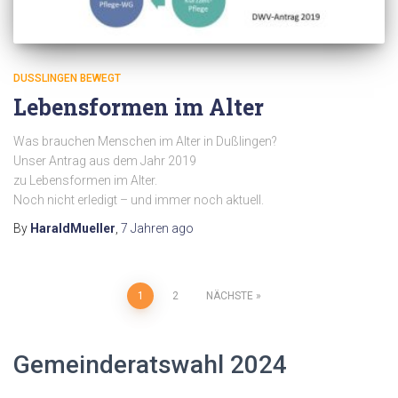
DUSSLINGEN BEWEGT
Lebensformen im Alter
Was brauchen Menschen im Alter in Dußlingen?
Unser Antrag aus dem Jahr 2019
zu Lebensformen im Alter.
Noch nicht erledigt – und immer noch aktuell.
By
HaraldMueller
,
7 Jahren
ago
Seitennummerierung
1
2
NÄCHSTE
der
Gemeinderatswahl 2024
Beiträge