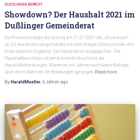
DUSSLINGEN BEWEGT
Showdown? Der Haushalt 2021 im
Dußlinger Gemeinderat
Die Presse kündigte die Sitzung am 21.01.2021 als „Showdown“
an. Es wurde eine lange Debatte mit teils hitzigen Diskussionen. Am
Ende stand ein Ergebnis: Der Haushalt ist ausgeglichen. Der
Haushaltbeschluss ist der krönende Abschluss der
Haushaltsberatungen. Waren es vor Jahren noch kleine Beträge
über die im Rahmen der Beratungen gerungen
Read more…
By
HaraldMueller
,
6 Jahren
ago