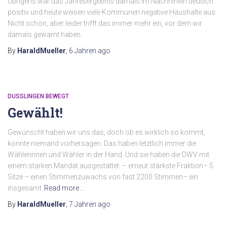
Übrigens war das Jahresergebnis damals im Nachhinein deutlich
positiv und heute weisen viele Kommunen negative Haushalte aus.
Nicht schön, aber leider trifft das immer mehr ein, vor dem wir
damals gewarnt haben.
By
HaraldMueller
,
6 Jahren
ago
DUSSLINGEN BEWEGT
Gewählt!
Gewünscht haben wir uns das, doch ob es wirklich so kommt,
konnte niemand vorhersagen. Das haben letztlich immer die
Wählerinnen und Wähler in der Hand. Und sie haben die DWV mit
einem starken Mandat ausgestattet. – erneut stärkste Fraktion– 5
Sitze – einen Stimmenzuwachs von fast 2200 Stimmen– ein
insgesamt
Read more…
By
HaraldMueller
,
7 Jahren
ago